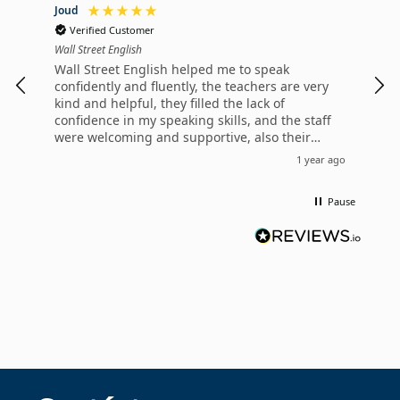
Joud
Cami
Verified Customer
V
Wall Street English
Wall
Wall Street English helped me to speak
Wal
confidently and fluently, the teachers are very
mad
kind and helpful, they filled the lack of
lan
confidence in my speaking skills, and the staff
hel
were welcoming and supportive, also their
you
teaching method is really fun you can’t get
und
1 year ago
bored while studying, I really enjoy the short
con
movies at the beginning of every lesson
the
Pause
And